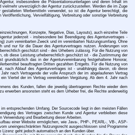
 Agentur, insbesondere die Präsentationsunterlagen und deren Inhalt im
ind vielmehr unverzüglich der Agentur zurückzustellen. Werden die im Zuge
estalteten Werbemitteln verwendet, so ist die Agentur berechtigt, die
eröffentlichung, Vervielfältigung, Verbreitung oder sonstige Verbreitung
Reinzeichnungen, Konzepte, Negative, Dias, Layouts), auch einzelne Teile
gentur jederzeit - insbesondere bei Beendigung des Agenturvertrages -
igung) zum vereinbarten Zweck und im vereinbarten Nutzungsumfang. Ohne
eich und nur für die Dauer des Agenturvertrages nutzen. Änderungen von
errechtlich geschützt sind - des Urhebers zulässig. Für die Nutzung von
, ob diese Leistung urheberrechtlich geschützt ist - die Zustimmung der
 grundsätzlich das in der Agenturvereinbarung festgehaltene Honorar,
erbemittel beauftragten Dritten gezahlten Entgelts. Für die Nutzung von
hat, nach Ablauf des Agenturvertrages ist - unabhängig davon, ob diese
. Jahr nach Vertragende der volle Anspruch der im abgelaufenen Vertrag
 ein Viertel der im Vertrag vereinbarten Vergütung. Ab dem 4. Jahr nach
mens des Kunden, fallen die jeweilig übertragenen Rechte wieder dem
u erwerben ansonsten steht es dem Urheber frei, die Rechte anderweitig
e im entsprechenden Umfang. Der Sourcecode liegt in den meisten Fällen
eendigung des Vertrages zwischen Kunde und Agentur verbleiben diese
ren Verwendung und Bearbeitung dieser Arbeiten.
ufbau einer Website ermöglichen, wie Java-, PHP-, PEARL-, VB-, ASP-
alls vom uneingeschränkten Nutzungsrecht ausgeschlossen sind Programme
ne Lizenz geht jedoch automatisch an den Kunden über.