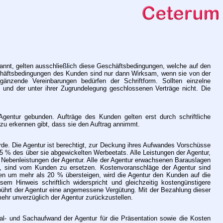
nnt, gelten ausschließlich diese Geschäftsbedingungen, welche auf den
chäftsbedingungen des Kunden sind nur dann Wirksam, wenn sie von der
änzende Vereinbarungen bedürfen der Schriftform. Sollten einzelne
und der unter ihrer Zugrundelegung geschlossenen Verträge nicht. Die
entur gebunden. Aufträge des Kunden gelten erst durch schriftliche
 zu erkennen gibt, dass sie den Auftrag annimmt.
urde. Die Agentur ist berechtigt, zur Deckung ihres Aufwandes Vorschüsse
15 % des über sie abgewickelten Werbeetats. Alle Leistungen der Agentur,
le Nebenleistungen der Agentur. Alle der Agentur erwachsenen Barauslagen
), sind vom Kunden zu ersetzen. Kostenvoranschläge der Agentur sind
gten um mehr als 20 % übersteigen, wird die Agentur den Kunden auf die
 Hinweis schriftlich widerspricht und gleichzeitig kostengünstigere
ebührt der Agentur eine angemessene Vergütung. Mit der Bezahlung dieser
mehr unverzüglich der Agentur zurückzustellen.
l- und Sachaufwand der Agentur für die Präsentation sowie die Kosten