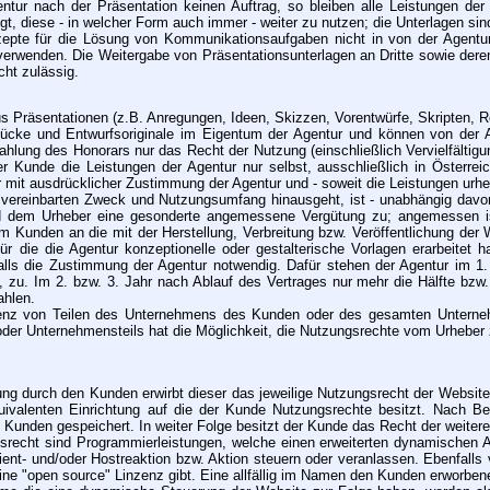
entur nach der Präsentation keinen Auftrag, so bleiben alle Leistungen der
igt, diese - in welcher Form auch immer - weiter zu nutzen; die Unterlagen s
epte für die Lösung von Kommunikationsaufgaben nicht in von der Agentur g
erwenden. Die Weitergabe von Präsentationsunterlagen an Dritte sowie deren V
cht zulässig.
aus Präsentationen (z.B. Anregungen, Ideen, Skizzen, Vorentwürfe, Skripten, 
tücke und Entwurfsoriginale im Eigentum der Agentur und können von der A
Zahlung des Honorars nur das Recht der Nutzung (einschließlich Vervielfält
der Kunde die Leistungen der Agentur nur selbst, ausschließlich in Österr
 mit ausdrücklicher Zustimmung der Agentur und - soweit die Leistungen urheb
h vereinbarten Zweck und Nutzungsumfang hinausgeht, ist - unabhängig davon
und dem Urheber eine gesonderte angemessene Vergütung zu; angemessen ist
Kunden an die mit der Herstellung, Verbreitung bzw. Veröffentlichung der W
ür die die Agentur konzeptionelle oder gestalterische Vorlagen erarbeitet 
nfalls die Zustimmung der Agentur notwendig. Dafür stehen der Agentur im 1
, zu. Im 2. bzw. 3. Jahr nach Ablauf des Vertrages nur mehr die Hälfte bzw.
ahlen.
venz von Teilen des Unternehmens des Kunden oder des gesamten Unterneh
er Unternehmensteils hat die Möglichkeit, die Nutzungsrechte vom Urheber z
ng durch den Kunden erwirbt dieser das jeweilige Nutzungsrecht der Websit
uivalenten Einrichtung auf die der Kunde Nutzungsrechte besitzt. Nach B
s Kunden gespeichert. In weiter Folge besitzt der Kunde das Recht der weite
echt sind Programmierleistungen, welche einen erweiterten dynamischen A
Klient- und/oder Hostreaktion bzw. Aktion steuern oder veranlassen. Ebenf
keine "open source" Linzenz gibt. Eine allfällig im Namen den Kunden erworbe