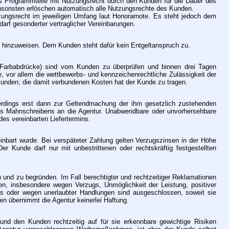
ls Programmteile mit Nutzungsrecht durch den Kunden für die Dauer des
Ansonsten erlöschen automatisch alle Nutzungsrechte des Kunden.
ungsrecht im jeweiligen Umfang laut Honorarnote. Es steht jedoch dem
rf gesonderter vertraglicher Vereinbarungen.
er hinzuweisen. Dem Kunden steht dafür kein Entgeltanspruch zu.
d Farbabdrücke) sind vom Kunden zu überprüfen und binnen drei Tagen
e, vor allem die wettbewerbs- und kennzeichenrechtliche Zulässigkeit der
 Kunden; die damit verbundenen Kosten hat der Kunde zu tragen.
llerdings erst dann zur Geltendmachung der ihm gesetzlich zustehenden
nes Mahnschreibens an die Agentur. Unabwendbare oder unvorhersehbare
des vereinbarten Liefertermins.
nbart wurde. Bei verspäteter Zahlung gelten Verzugszinsen in der Höhe
r Kunde darf nur mit unbestrittenen oder rechtskräftig festgestellten
n und zu begründen. Im Fall berechtigter und rechtzeitiger Reklamationen
, insbesondere wegen Verzugs, Unmöglichkeit der Leistung, positiver
ens oder wegen unerlaubter Handlungen sind ausgeschlossen, soweit sie
en übernimmt die Agentur keinerlei Haftung.
und den Kunden rechtzeitig auf für sie erkennbare gewichtige Risiken