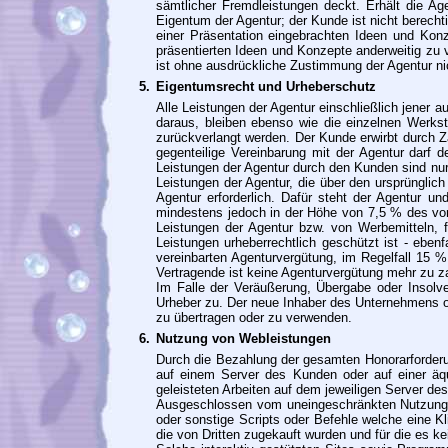
sämtlicher Fremdleistungen deckt. Erhält die Ag
Eigentum der Agentur; der Kunde ist nicht berecht
einer Präsentation eingebrachten Ideen und Konz
präsentierten Ideen und Konzepte anderweitig zu v
ist ohne ausdrückliche Zustimmung der Agentur ni
5.
Eigentumsrecht und Urheberschutz
Alle Leistungen der Agentur einschließlich jener 
daraus, bleiben ebenso wie die einzelnen Werks
zurückverlangt werden. Der Kunde erwirbt durch 
gegenteilige Vereinbarung mit der Agentur darf 
Leistungen der Agentur durch den Kunden sind nur
Leistungen der Agentur, die über den ursprünglic
Agentur erforderlich. Dafür steht der Agentur 
mindestens jedoch in der Höhe von 7,5 % des vom 
Leistungen der Agentur bzw. von Werbemitteln, f
Leistungen urheberrechtlich geschützt ist - ebe
vereinbarten Agenturvergütung, im Regelfall 15 %
Vertragende ist keine Agenturvergütung mehr zu z
Im Falle der Veräußerung, Übergabe oder Insol
Urheber zu. Der neue Inhaber des Unternehmens od
zu übertragen oder zu verwenden.
6.
Nutzung von Webleistungen
Durch die Bezahlung der gesamten Honorarforderu
auf einem Server des Kunden oder auf einer äq
geleisteten Arbeiten auf dem jeweiligen Server de
Ausgeschlossen vom uneingeschränkten Nutzungsr
oder sonstige Scripts oder Befehle welche eine 
die von Dritten zugekauft wurden und für die es 