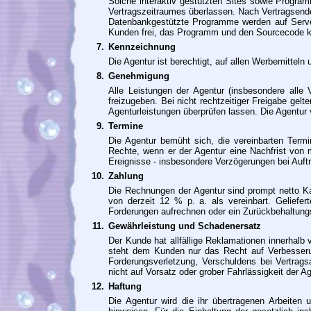
Solche interaktiv gestützten Sites sowie Progr
Vertragszeitraumes überlassen. Nach Vertragsende
Datenbankgestützte Programme werden auf Server
Kunden frei, das Programm und den Sourcecode käu
7.
Kennzeichnung
Die Agentur ist berechtigt, auf allen Werbemittel
8.
Genehmigung
Alle Leistungen der Agentur (insbesondere all
freizugeben. Bei nicht rechtzeitiger Freigabe gel
Agenturleistungen überprüfen lassen. Die Agentur 
9.
Termine
Die Agentur bemüht sich, die vereinbarten Term
Rechte, wenn er der Agentur eine Nachfrist von
Ereignisse - insbesondere Verzögerungen bei Auftr
10.
Zahlung
Die Rechnungen der Agentur sind prompt netto Ka
von derzeit 12 % p. a. als vereinbart. Geliefer
Forderungen aufrechnen oder ein Zurückbehaltung
11.
Gewährleistung und Schadenersatz
Der Kunde hat allfällige Reklamationen innerhalb 
steht dem Kunden nur das Recht auf Verbesseru
Forderungsverletzung, Verschuldens bei Vertrag
nicht auf Vorsatz oder grober Fahrlässigkeit der 
12.
Haftung
Die Agentur wird die ihr übertragenen Arbeiten