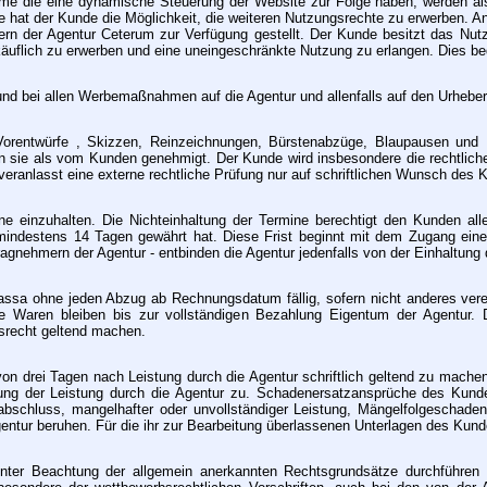
amme die eine dynamische Steuerung der Website zur Folge haben, werden a
 hat der Kunde die Möglichkeit, die weiteren Nutzungsrechte zu erwerben. 
n der Agentur Ceterum zur Verfügung gestellt. Der Kunde besitzt das Nutz
flich zu erwerben und eine uneingeschränkte Nutzung zu erlangen. Dies beda
n und bei allen Werbemaßnahmen auf die Agentur und allenfalls auf den Urheb
e Vorentwürfe , Skizzen, Reinzeichnungen, Bürstenabzüge, Blaupausen un
ten sie als vom Kunden genehmigt. Der Kunde wird insbesondere die rechtlich
veranlasst eine externe rechtliche Prüfung nur auf schriftlichen Wunsch des
ine einzuhalten. Die Nichteinhaltung der Termine berechtigt den Kunden a
 mindestens 14 Tagen gewährt hat. Diese Frist beginnt mit dem Zugang ei
agnehmern der Agentur - entbinden die Agentur jedenfalls von der Einhaltung 
ssa ohne jeden Abzug ab Rechnungsdatum fällig, sofern nicht anderes verei
te Waren bleiben bis zur vollständigen Bezahlung Eigentum der Agentur. De
srecht geltend machen.
von drei Tagen nach Leistung durch die Agentur schriftlich geltend zu mache
ng der Leistung durch die Agentur zu. Schadenersatzansprüche des Kunden
sabschluss, mangelhafter oder unvollständiger Leistung, Mängelfolgeschad
Agentur beruhen. Für die ihr zur Bearbeitung überlassenen Unterlagen des Kund
 unter Beachtung der allgemein anerkannten Rechtsgrundsätze durchführen 