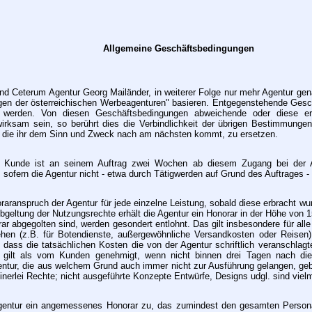
Allgemeine Geschäftsbedingungen
 Ceterum Agentur Georg Mailänder, in weiterer Folge nur mehr Agentur gena
ngen der österreichischen Werbeagenturen" basieren. Entgegenstehende Ges
nt werden. Von diesen Geschäftsbedingungen abweichende oder diese erg
ksam sein, so berührt dies die Verbindlichkeit der übrigen Bestimmungen 
 die ihr dem Sinn und Zweck nach am nächsten kommt, zu ersetzen.
er Kunde ist an seinem Auftrag zwei Wochen ab diesem Zugang bei der Ag
sofern die Agentur nicht - etwa durch Tätigwerden auf Grund des Auftrages -
oraranspruch der Agentur für jede einzelne Leistung, sobald diese erbracht w
Abgeltung der Nutzungsrechte erhält die Agentur ein Honorar in der Höhe von 
rar abgegolten sind, werden gesondert entlohnt. Das gilt insbesondere für al
ehen (z.B. für Botendienste, außergewöhnliche Versandkosten oder Reisen
, dass die tatsächlichen Kosten die von der Agentur schriftlich veranschla
gilt als vom Kunden genehmigt, wenn nicht binnen drei Tagen nach diesem
 Agentur, die aus welchem Grund auch immer nicht zur Ausführung gelangen, g
inerlei Rechte; nicht ausgeführte Konzepte Entwürfe, Designs udgl. sind viel
Agentur ein angemessenes Honorar zu, das zumindest den gesamten Persona